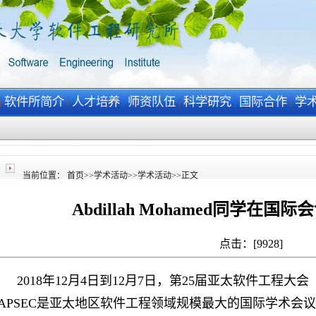
软件所简介
人才培养
师资队伍
科学研究
国际合作
学
|
|
|
|
|
|
当前位置：
首页
>>
学术活动
>>
学术活动
>>
正文
Abdillah Mohamed同学在国际
点击：[
9928
]
2018
年
12
月
4
日到
12
月
7
日，第
25
届亚太软件工程大会
APSEC
是亚太地区软件工程领域规模最大的国际学术会议