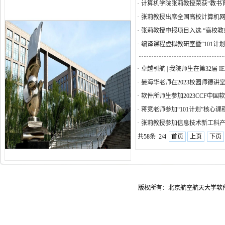
·
计算机学院张莉教授荣获“教书
·
张莉教授出席全国高校计算机网络
·
张莉教授申报项目入选 “高校教
·
编译课程虚拟教研室暨“101计划
·
卓越引航 | 我院师生在第32届 I
·
晏海华老师在2023校园师德讲
·
软件所师生参加2023CCF中国
·
蒋竞老师参加“101计划”核心
·
张莉教授参加信息技术新工科产
共58条 2/4
首页
上页
下页
版权所有：北京航空航天大学